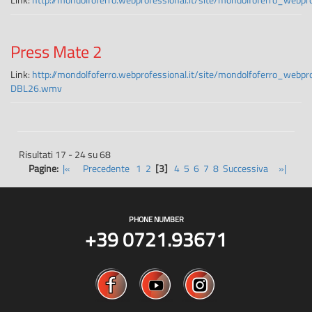
Press Mate 2
Link:
http://mondolfoferro.webprofessional.it/site/mondolfoferro_webp
DBL26.wmv
Risultati 17 - 24 su 68
Pagine:
|«
Precedente
1
2
[3]
4
5
6
7
8
Successiva
»|
PHONE NUMBER
+39 0721.93671