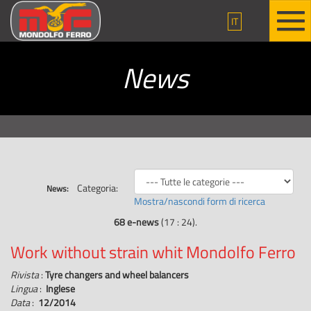
IT
News
Categoria:
News:
Mostra/nascondi form di ricerca
68 e-news
(17 : 24).
Work without strain whit Mondolfo Ferro
Rivista
:
Tyre changers and wheel balancers
Lingua
:
Inglese
Data
:
12/2014