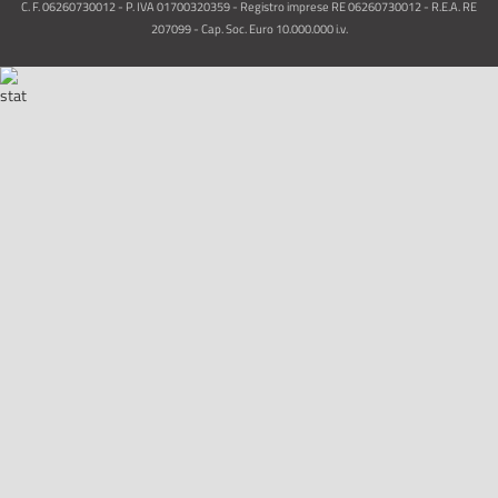
C. F. 06260730012 - P. IVA 01700320359 - Registro imprese RE 06260730012 - R.E.A. RE
207099 - Cap. Soc. Euro 10.000.000 i.v.