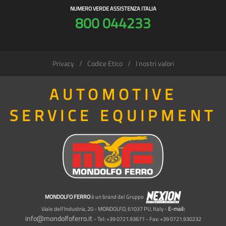
NUMERO VERDE ASSISTENZA ITALIA
800 044233
Privacy
Codice Etico
I nostri valori
AUTOMOTIVE
SERVICE EQUIPMENT
MONDOLFO FERRO
è un brand del Gruppo
Viale dell'Industria, 20 - MONDOLFO, 61037 PU, Italy -
E-mail:
info@mondolfoferro.it
- Tel: +39 0721.93671 - Fax: +39 0721.930232