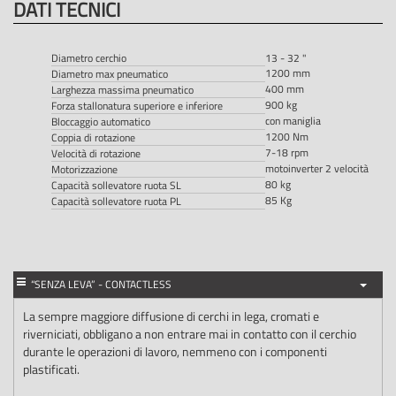
DATI TECNICI
Diametro cerchio
13 - 32 "
1200 mm
Diametro max pneumatico
400 mm
Larghezza massima pneumatico
900 kg
Forza stallonatura superiore e inferiore
con maniglia
Bloccaggio automatico
1200 Nm
Coppia di rotazione
7-18 rpm
Velocità di rotazione
motoinverter 2 velocità
Motorizzazione
80 kg
Capacità sollevatore ruota SL
85 Kg
Capacità sollevatore ruota PL
“SENZA LEVA” - CONTACTLESS
La sempre maggiore diffusione di cerchi in lega, cromati e
riverniciati, obbligano a non entrare mai in contatto con il cerchio
durante le operazioni di lavoro, nemmeno con i componenti
plastificati.