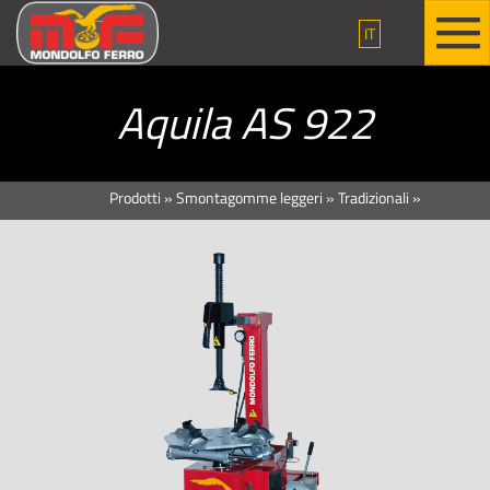
IT
Aquila AS 922
Prodotti
»
Smontagomme leggeri
»
Tradizionali
»