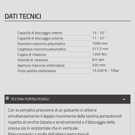
DATI TECNICI
Capacità di bloccaggio interno
13 - 25 "
11 - 22 "
Capacità di bloccaggio esterno
1000 mm
Diametro massimo pneumatico
317,5 mm
Larghezza massima pneumatico
1200 Nm
Coppia di rotazione
8,5 rpm
Velocità di rotazione
320 mm
Apertura massima stallonatore
15.500 N - 10bar
Forza paletta stallonatore
TESTINA PORTAUTENSILI
Con la semplice pressione di un pulsante si ottiene
simultaneamente il doppio movimento della testina portautensili
rispetto al cerchio (alzata e arretramento) e il bloccaggio della
stessa sia in orizzontale che in verticale.
Bilanciamento a molla dell'albero portautensili.