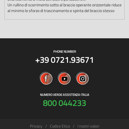
Un rullino di scorrimento sotto al braccio operante orizzontale riduce
al minimo lo sforzo di trascinamento e spinta del braccio stesso
PHONE NUMBER
+39 0721.93671
NUMERO VERDE ASSISTENZA ITALIA
800 044233
Privacy
Codice Etico
I nostri valori