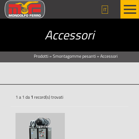
IT
Accessori
Prodotti
»
Smontagomme pesanti
»
Accessori
1 a 1 da
1
record(s) trovati