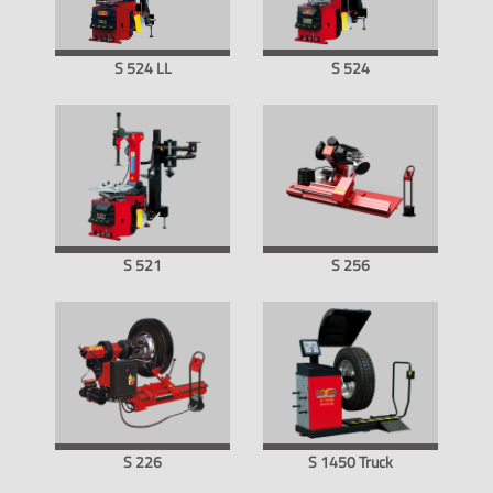
S 524 LL
S 524
S 521
S 256
S 226
S 1450 Truck