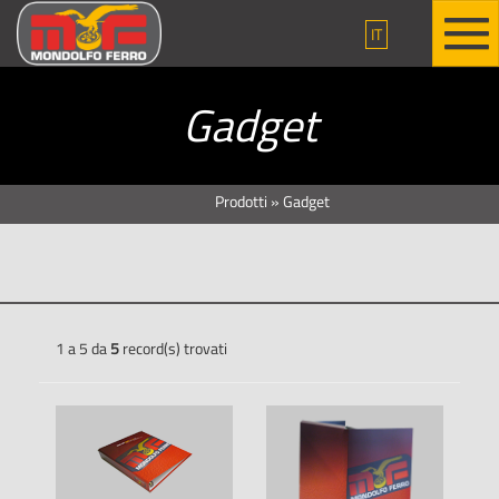
IT
Gadget
Prodotti
»
Gadget
1 a 5 da
5
record(s) trovati