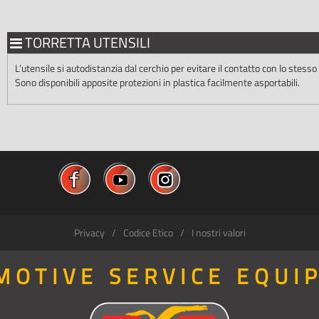
TORRETTA UTENSILI
L’utensile si autodistanzia dal cerchio per evitare il contatto con lo stesso 
Sono disponibili apposite protezioni in plastica facilmente asportabili.
Privacy
Codice Etico
I nostri valori
MOTIVE SERVICE EQUI