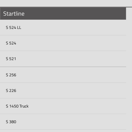
Startline
S 524 LL
S 524
S 521
S 256
S 226
S 1450 Truck
S 380