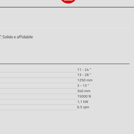
Solido e affidabile
11 - 24 "
13 - 26 "
1250 mm
3 - 13 "
340 mm
15000 N
1,1 kW
6.5 rpm