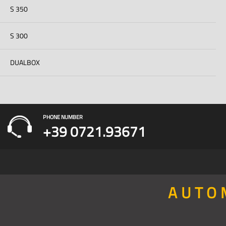
S 350
S 300
DUALBOX
PHONE NUMBER
+39 0721.93671
AUTO